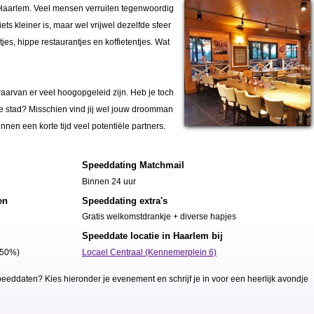
 Haarlem. Veel mensen verruilen tegenwoordig
s kleiner is, maar wel vrijwel dezelfde sfeer
es, hippe restaurantjes en koffietentjes. Wat
aarvan er veel hoogopgeleid zijn. Heb je toch
e stad? Misschien vind jij wel jouw droomman
nen een korte tijd veel potentiële partners.
Speeddating Matchmail
Binnen 24 uur
en
Speeddating extra's
Gratis welkomstdrankje + diverse hapjes
Speeddate locatie in Haarlem bij
 50%)
Locael Centraal (Kennemerplein 6)
eddaten? Kies hieronder je evenement en schrijf je in voor een heerlijk avondje