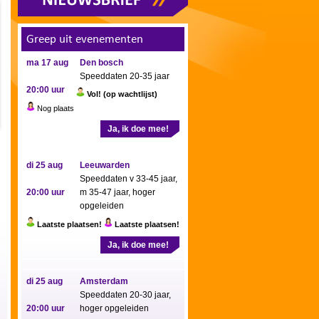
Greep uit evenementen
ma 17 aug
Den bosch
Speeddaten 20-35 jaar
20:00 uur
Vol! (op wachtlijst)
Nog plaats
Ja, ik doe mee!
di 25 aug
Leeuwarden
Speeddaten v 33-45 jaar,
20:00 uur
m 35-47 jaar, hoger
opgeleiden
Laatste plaatsen!
Laatste plaatsen!
Ja, ik doe mee!
di 25 aug
Amsterdam
Speeddaten 20-30 jaar,
20:00 uur
hoger opgeleiden