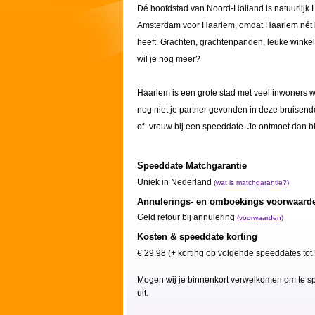
Dé hoofdstad van Noord-Holland is natuurlijk
Amsterdam voor Haarlem, omdat Haarlem nét iet
heeft. Grachten, grachtenpanden, leuke winkeltj
wil je nog meer?
Haarlem is een grote stad met veel inwoners w
nog niet je partner gevonden in deze bruisend
of -vrouw bij een speeddate. Je ontmoet dan bin
Speeddate Matchgarantie
Uniek in Nederland
(wat is matchgarantie?)
Annulerings- en omboekings voorwaard
Geld retour bij annulering
(voorwaarden)
Kosten & speeddate korting
€ 29.98 (+ korting op volgende speeddates tot
Mogen wij je binnenkort verwelkomen om te spe
uit.