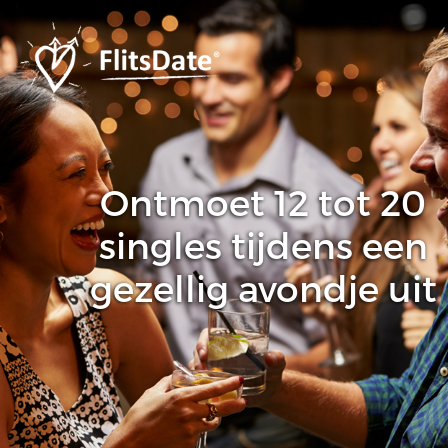
Ontmoet 12 tot 20
singles tijdens een
gezellig avondje uit