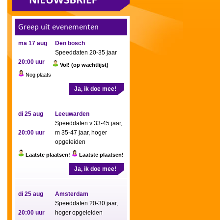
Greep uit evenementen
ma 17 aug
Den bosch
Speeddaten 20-35 jaar
20:00 uur
Vol! (op wachtlijst)
Nog plaats
Ja, ik doe mee!
di 25 aug
Leeuwarden
Speeddaten v 33-45 jaar,
20:00 uur
m 35-47 jaar, hoger
opgeleiden
Laatste plaatsen!
Laatste plaatsen!
Ja, ik doe mee!
di 25 aug
Amsterdam
Speeddaten 20-30 jaar,
20:00 uur
hoger opgeleiden