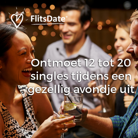
Ontmoet 12 tot 20
singles tijdens een
gezellig avondje uit